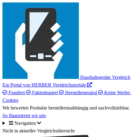
Haushaltsgeräte Vergleich
Ein Portal von HERBER Vergleichsportale
Fundiert
Faktenbasiert
Herstellerneutral
Keine Werbe-
Cookies
Wir bewerten Produkte herstellerunabhängig und nachvollziehbar.
So finanzieren wir uns
Navigation
Nicht in aktueller Vergleichsübersicht