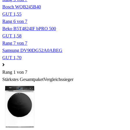
Bosch WQB245B40
GUT 1,55
Rang 6 von 7
Beko B5T4824IF bPRO 500
GUT 1,58
Rang 7 von 7
Samsung DV90DG52A0ABEG
GUT 1,70
Rang 1 von 7
Stärkstes Gesamtpaket
Vergleichssieger