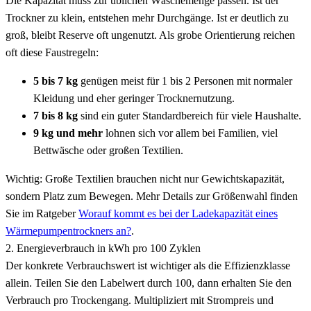
Die Kapazität muss zur üblichen Wäschemenge passen. Ist der
Trockner zu klein, entstehen mehr Durchgänge. Ist er deutlich zu
groß, bleibt Reserve oft ungenutzt. Als grobe Orientierung reichen
oft diese Faustregeln:
5 bis 7 kg
genügen meist für 1 bis 2 Personen mit normaler
Kleidung und eher geringer Trocknernutzung.
7 bis 8 kg
sind ein guter Standardbereich für viele Haushalte.
9 kg und mehr
lohnen sich vor allem bei Familien, viel
Bettwäsche oder großen Textilien.
Wichtig: Große Textilien brauchen nicht nur Gewichtskapazität,
sondern Platz zum Bewegen. Mehr Details zur Größenwahl finden
Sie im Ratgeber
Worauf kommt es bei der Ladekapazität eines
Wärmepumpentrockners an?
.
2. Energieverbrauch in kWh pro 100 Zyklen
Der konkrete Verbrauchswert ist wichtiger als die Effizienzklasse
allein. Teilen Sie den Labelwert durch 100, dann erhalten Sie den
Verbrauch pro Trockengang. Multipliziert mit Strompreis und