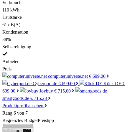
Verbrauch
110 kWh
Lautstärke
61 dB(A)
Kondensation
88%
Selbstreinigung
Anbieter
Preis
computeruniverse.net
€ 699,00
Cyberport.de
€ 699,00
Köck DE
€
699,00
Joybuy
€ 715,00
smartgoods.de
€ 715,28
Produktprofil ansehen
Rang 6 von 7
Begrenztes Budget
Preistipp