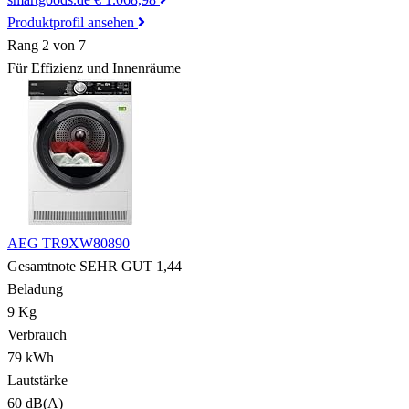
Produktprofil ansehen
Rang 2 von 7
Für Effizienz und Innenräume
AEG TR9XW80890
Gesamtnote
SEHR GUT
1,44
Beladung
9 Kg
Verbrauch
79 kWh
Lautstärke
60 dB(A)