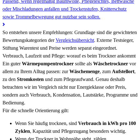
Passend, wenn regelmäßig Baumwolle, Pflegeleichtes, Bettwäsche
oder Mischladungen anfallen und Trockenstufen, Knitterschutz
sowie Trommelbewegung gut nutzbar sein sollen.
So entstehen unsere Empfehlungen:
Grundlage sind die gewichteten
Bewertungskategorien der
Vergleichsübersicht
. Externe Testsieger,
Stiftung Warentest und Preise werden separat eingeordnet.
Verbrauch, Laufzeit und Pflege: worauf es beim Trockner ankommt
Ein guter
Wärmepumpentrockner
sollte als
Wäschetrockner
vor
allem zu Ihrem Alltag passen: zur
Wäschemenge
, zum
Aufstellort
,
zu den
Stromkosten
und zum Pflegeaufwand. Genau deshalb
betrachten wir im Vergleich nicht nur Energieklasse oder Preis,
sondern auch Verbrauch, Kondensation, Lautstärke, Programme und
Bedienung.
Für die schnelle Orientierung gilt:
Wenn Sie häufig trocknen, sind
Verbrauch in kWh pro 100
Zyklen
, Kapazität und Pflegezugang besonders wichtig.
Wenn der Trockner in Wohnnähe steht, zählen