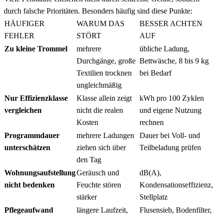
durch falsche Prioritäten. Besonders häufig sind diese Punkte:
HÄUFIGER
WARUM DAS
BESSER ACHTEN
FEHLER
STÖRT
AUF
Zu kleine Trommel
mehrere
übliche Ladung,
Durchgänge, große
Bettwäsche, 8 bis 9 kg
Textilien trocknen
bei Bedarf
ungleichmäßig
Nur Effizienzklasse
Klasse allein zeigt
kWh pro 100 Zyklen
vergleichen
nicht die realen
und eigene Nutzung
Kosten
rechnen
Programmdauer
mehrere Ladungen
Dauer bei Voll- und
unterschätzen
ziehen sich über
Teilbeladung prüfen
den Tag
Wohnungsaufstellung
Geräusch und
dB(A),
nicht bedenken
Feuchte stören
Kondensationseffizienz,
stärker
Stellplatz
Pflegeaufwand
längere Laufzeit,
Flusensieb, Bodenfilter,