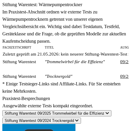
Stiftung Warentest: Wärmepumpentrockner
Im Praxistest-Abschnitt ordnen wir externe Tests zu
Wärmepumpentrocknern getrennt von unserer eigenen
Vergleichsübersicht ein. Wichtig sind dabei Testdatum, Testfeld,
Geräteklasse und die Frage, ob die geprüften Modelle zur aktuellen
Kaufentscheidung passen.
FACHZEITSCHRIFT
TITEL
AUSG
Zuletzt geprüft am 21.05.2026: kein neuerer Stiftung-Warentest-Test
Stiftung Warentest
"Trommelwirbel für die Effizienz"
09/2
Stiftung Warentest
"Trocknergold"
09/2
* Einige Testsieger-Links sind Affiliate-Links. Für Sie entstehen
keine Mehrkosten.
Praxistest-Besprechungen
Ausgewählte externe Tests kompakt eingeordnet.
Stiftung Warentest 09/2025
Trommelwirbel für die Effizienz
Stiftung Warentest 09/2024
Trocknergold