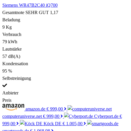
Siemens WR47B2C40 iQ700
Gesamtnote
SEHR GUT
1,17
Beladung
9 Kg
Verbrauch
79 kWh
Lautstärke
57 dB(A)
Kondensation
95 %
Selbstreinigung
Anbieter
Preis
amazon.de
€ 999,00
computeruniverse.net
€ 999,00
Cyberport.de
€
999,00
Köck DE
€ 1.005,00
smartgoods.de
€ 1.068,98