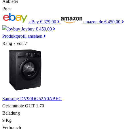
Anbieter
Preis
eBay
€ 379,90
amazon.de
€ 450,00
Joybuy
€ 450,00
Produktprofil ansehen
Rang 7 von 7
Samsung DV90DG52A0ABEG
Gesamtnote
GUT
1,70
Beladung
9 Kg
Verbrauch