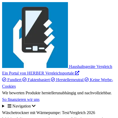
Haushaltsgeräte Vergleich
Ein Portal von HERBER Vergleichsportale
Fundiert
Faktenbasiert
Herstellerneutral
Keine Werbe-
Cookies
Wir bewerten Produkte herstellerunabhängig und nachvollziehbar.
So finanzieren wir uns
Navigation
Wäschetrockner mit Wärmepumpe: Test/Vergleich 2026