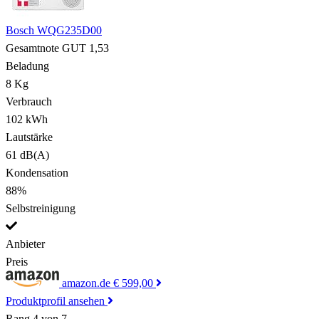
Bosch WQG235D00
Gesamtnote
GUT
1,53
Beladung
8 Kg
Verbrauch
102 kWh
Lautstärke
61 dB(A)
Kondensation
88%
Selbstreinigung
Anbieter
Preis
amazon.de
€ 599,00
Produktprofil ansehen
Rang 4 von 7