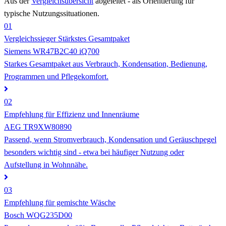
Aus der
Vergleichsübersicht
abgeleitet - als Orientierung für
typische Nutzungssituationen.
01
Vergleichssieger
Stärkstes Gesamtpaket
Siemens WR47B2C40 iQ700
Starkes Gesamtpaket aus Verbrauch, Kondensation, Bedienung,
Programmen und Pflegekomfort.
02
Empfehlung für Effizienz und Innenräume
AEG TR9XW80890
Passend, wenn Stromverbrauch, Kondensation und Geräuschpegel
besonders wichtig sind - etwa bei häufiger Nutzung oder
Aufstellung in Wohnnähe.
03
Empfehlung für gemischte Wäsche
Bosch WQG235D00