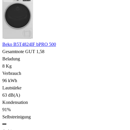
Beko B5T4824IF bPRO 500
Gesamtnote
GUT
1,58
Beladung
8 Kg
Verbrauch
96 kWh
Lautstärke
63 dB(A)
Kondensation
91%
Selbstreinigung