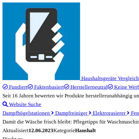
Haushaltsgeräte Vergleich
Fundiert
Faktenbasiert
Herstellerneutral
Keine Wer
Seit 16 Jahren bewerten wir Produkte herstellerunabhängig un
Website Suche
Dampfbügelstationen
Dampfreiniger
Elektrorasierer
Fen
Damit die Wäsche frisch bleibt: Pflegetipps für Waschmaschi
Aktualisiert
12.06.2023
Kategorie
Haushalt