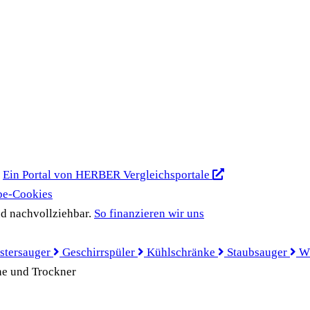
Ein Portal von HERBER Vergleichsportale
be-Cookies
d nachvollziehbar.
So finanzieren wir uns
stersauger
Geschirrspüler
Kühlschränke
Staubsauger
W
ne und Trockner