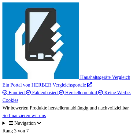
Haushaltsgeräte Vergleich
Ein Portal von HERBER Vergleichsportale
Fundiert
Faktenbasiert
Herstellerneutral
Keine Werbe-
Cookies
Wir bewerten Produkte herstellerunabhängig und nachvollziehbar.
So finanzieren wir uns
Navigation
Rang 3 von 7