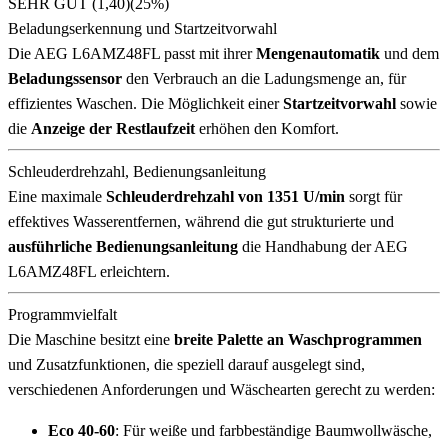
SEHR GUT (1,40)
(25%)
Beladungserkennung und Startzeitvorwahl
Die AEG L6AMZ48FL passt mit ihrer
Mengenautomatik
und dem
Beladungssensor
den Verbrauch an die Ladungsmenge an, für
effizientes Waschen. Die Möglichkeit einer
Startzeitvorwahl
sowie
die
Anzeige der Restlaufzeit
erhöhen den Komfort.
Schleuderdrehzahl, Bedienungsanleitung
Eine maximale
Schleuderdrehzahl von 1351 U/min
sorgt für
effektives Wasserentfernen, während die gut strukturierte und
ausführliche Bedienungsanleitung
die Handhabung der AEG
L6AMZ48FL erleichtern.
Programmvielfalt
Die Maschine besitzt eine
breite Palette an Waschprogrammen
und Zusatzfunktionen, die speziell darauf ausgelegt sind,
verschiedenen Anforderungen und Wäschearten gerecht zu werden:
Eco 40-60
: Für weiße und farbbeständige Baumwollwäsche,