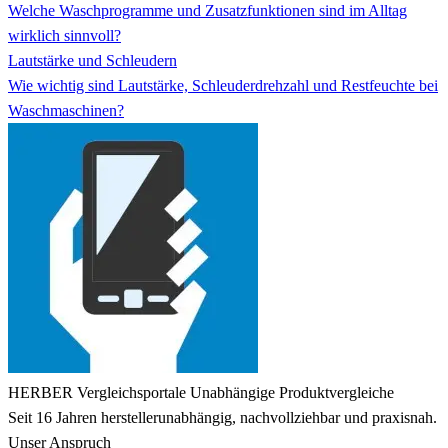
Welche Waschprogramme und Zusatzfunktionen sind im Alltag
wirklich sinnvoll?
Lautstärke und Schleudern
Wie wichtig sind Lautstärke, Schleuderdrehzahl und Restfeuchte bei
Waschmaschinen?
HERBER Vergleichsportale
Unabhängige Produktvergleiche
Seit 16 Jahren herstellerunabhängig, nachvollziehbar und praxisnah.
Unser Anspruch