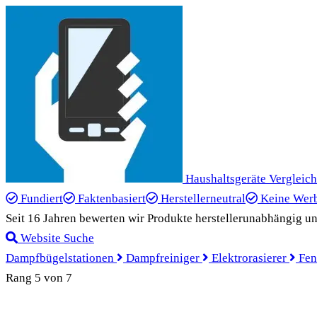
Haushaltsgeräte Vergleich
Fundiert
Faktenbasiert
Herstellerneutral
Keine Wer
Seit 16 Jahren bewerten wir Produkte herstellerunabhängig un
Website Suche
Dampfbügelstationen
Dampfreiniger
Elektrorasierer
Fen
Rang 5 von 7