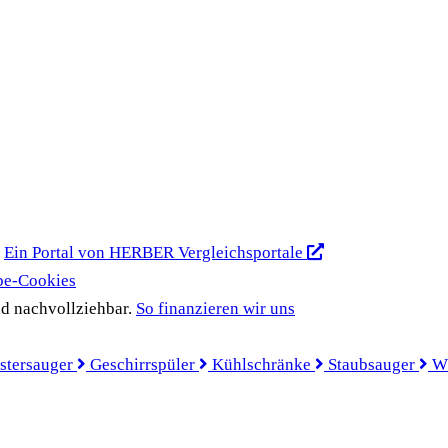
Ein Portal von HERBER Vergleichsportale
be-Cookies
d nachvollziehbar.
So finanzieren wir uns
stersauger
Geschirrspüler
Kühlschränke
Staubsauger
W