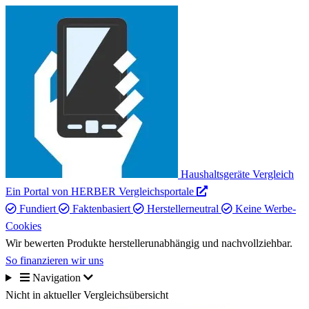
Haushaltsgeräte Vergleich
Ein Portal von HERBER Vergleichsportale
Fundiert
Faktenbasiert
Herstellerneutral
Keine Werbe-
Cookies
Wir bewerten Produkte herstellerunabhängig und nachvollziehbar.
So finanzieren wir uns
Navigation
Nicht in aktueller Vergleichsübersicht