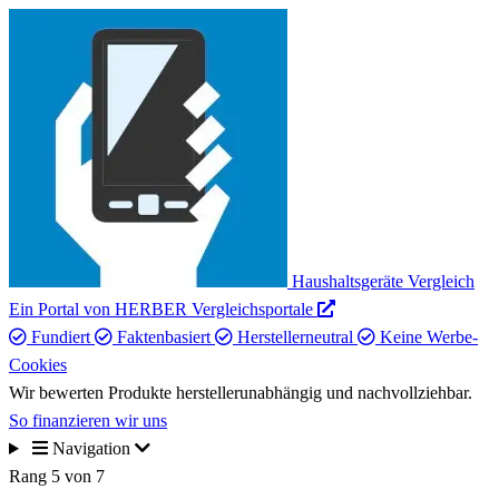
Haushaltsgeräte Vergleich
Ein Portal von HERBER Vergleichsportale
Fundiert
Faktenbasiert
Herstellerneutral
Keine Werbe-
Cookies
Wir bewerten Produkte herstellerunabhängig und nachvollziehbar.
So finanzieren wir uns
Navigation
Rang 5 von 7