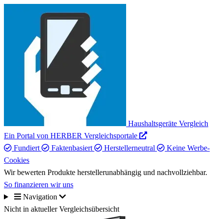
Haushaltsgeräte Vergleich
Ein Portal von HERBER Vergleichsportale
Fundiert
Faktenbasiert
Herstellerneutral
Keine Werbe-
Cookies
Wir bewerten Produkte herstellerunabhängig und nachvollziehbar.
So finanzieren wir uns
Navigation
Nicht in aktueller Vergleichsübersicht