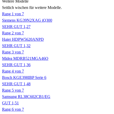
Weitere Modelle
Seitlich wischen für weitere Modelle.
Rang 1 von 7
Siemens KG39N2XAG iQ300
SEHR GUT 1,27
Rang 2 von 7
Haier HDPW5620ANPD
SEHR GUT 1,32
Rang 3 von 7
Midea MDRB521MGA46O
SEHR GUT 1,36
Rang 4 von 7
Bosch KGE398IBP Serie 6
SEHR GUT 1,48
Rang 5 von 7
Samsung RL38C602CB1/EG
GUT 1,51
Rang 6 von 7