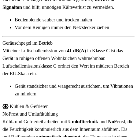
Signalton
und hilft, unnötigen Kälteverlust zu vermeiden.
Bedienblende sauber und trocken halten
Vor dem Reinigen immer den Netzstecker ziehen
Geräuschpegel im Betrieb
Mit einer Luftschallemission von
41 dB(A)
in Klasse
C
ist das
Gerät in ruhigen offenen Wohnküchen wahrnehmbar.
Luftschallemissionsklasse C ordnet den Wert im mittleren Bereich
der EU-Skala ein.
Gerät standsicher und waagerecht ausrichten, um Vibrationen
zu mindern
Kühlen & Gefrieren
NoFrost und Umluftkühlung
Kühl- und Gefrierteil arbeiten mit
Umlufttechnik
und
NoFrost
, die
die Feuchtigkeit kontinuierlich aus dem Innenraum abführen. Eis
und Reif werden
automatisch abgetaut
, das Tauwasser in einer